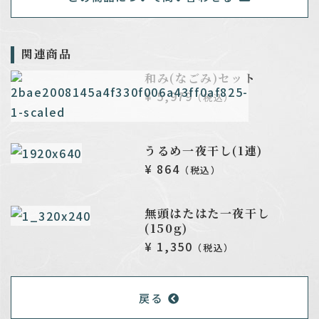
関連商品
和み(なごみ)セット
¥ 5,979
（税込）
うるめ一夜干し(1連)
¥ 864
（税込）
無頭はたはた一夜干し
(150g)
¥ 1,350
（税込）
戻る