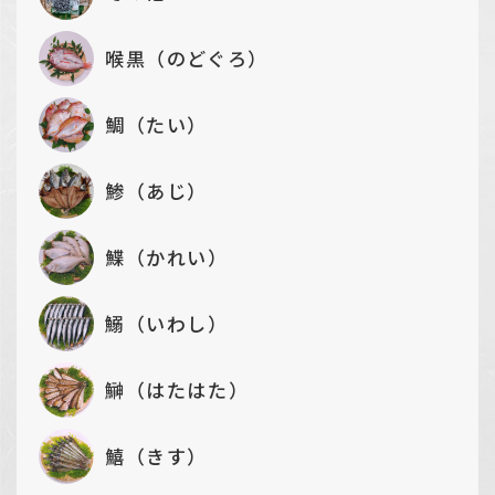
喉黒（のどぐろ）
鯛（たい）
鯵（あじ）
鰈（かれい）
鰯（いわし）
鰰（はたはた）
鱚（きす）