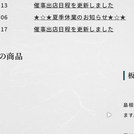
.13
催事出店日程を更新しました
.06
★☆★夏季休業のお知らせ★☆★
.17
催事出店日程を更新しました
.08
催事出店日程を更新しました
.06
新年のご挨拶
の商品
板
島根
ます