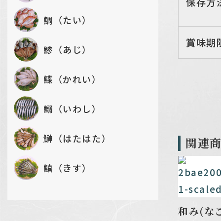
保存方
鯛（たい）
賞味期
鯵（あじ）
鰈（かれい）
鰯（いわし）
鰰（はたはた）
関連
鱚（きす）
和み(な