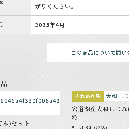
法
がりください。
限
2025年4月
この商品について問い
商品
売れ筋商品
宍道湖産大和しじみ(
粒
ごみ)セット
¥ 1,080
（税込）