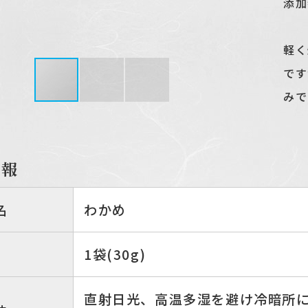
添加
軽く
です
みで
情報
名
わかめ
1袋(30g)
直射日光、高温多湿を避け冷暗所