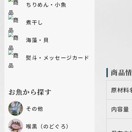
ちりめん・小魚
煮干し
海藻・貝
熨斗・メッセージカード
商品
原材料
お魚から探す
その他
内容量
喉黒（のどぐろ）