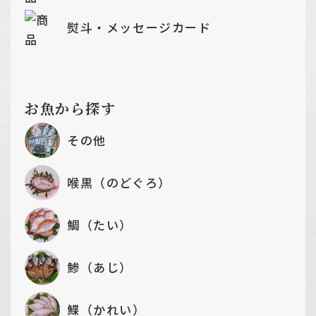
熨斗・メッセージカード
お魚から探す
その他
喉黒（のどぐろ）
鯛（たい）
鯵（あじ）
鰈（かれい）