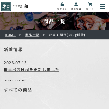
ログイン
会員登録
カート
HOME
商品一覧
かます開き(200g前後)
新着情報
2026.07.13
催事出店日程を更新しました
2026.07.06
★☆★夏季休業のお知らせ★☆★
すべての商品
2026.06.17
催事出店日程を更新しました